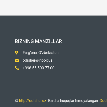
BIZNING MANZILLAR
Farg'ona, O'zbekiston
odisher@inbox.uz
+998 55 500 77 00
©
http://odisher.uz
. Barcha huquqlar himoyalangan.
Doc