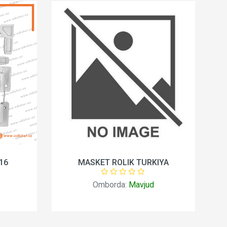
16
MASKET ROLIK TURKIYA
P
Omborda:
Mavjud