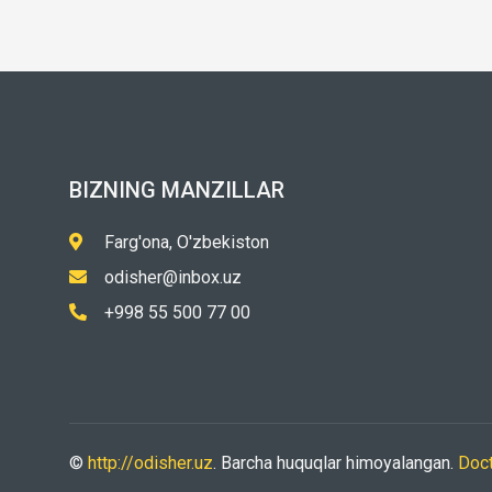
BIZNING MANZILLAR
Farg'ona, O'zbekiston
odisher@inbox.uz
+998 55 500 77 00
©
http://odisher.uz
. Barcha huquqlar himoyalangan.
Doc