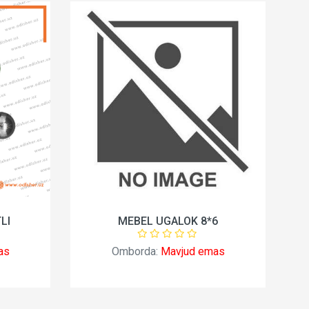
LI
MEBEL UGALOK 8*6
as
Omborda:
Mavjud emas