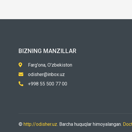
BIZNING MANZILLAR
Farg'ona, O'zbekiston
odisher@inbox.uz
+998 55 500 77 00
©
http://odisher.uz
. Barcha huquqlar himoyalangan.
Doc