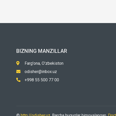
BIZNING MANZILLAR
Farg'ona, O'zbekiston
odisher@inbox.uz
+998 55 500 77 00
©
http://odisher.uz
. Barcha huquqlar himoyalangan.
Doc