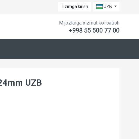
Tizimga kirish
UZB
Mijozlarga xizmat ko'rsatish
+998 55 500 77 00
 24mm UZB