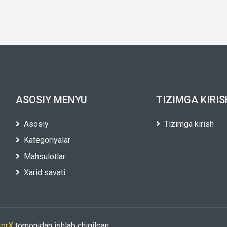
ASOSIY MENYU
TIZIMGA KIRIS
Asosiy
Tizimga kirish
Kategoriyalar
Mahsulotlar
Xarid savati
torX
tomonidan ishlab chiqilgan