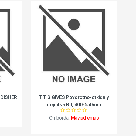
DISHER
T T S GIVES Povorotno-otkidniy
nojnitsa R0, 400-650mm
Omborda:
Mavjud emas