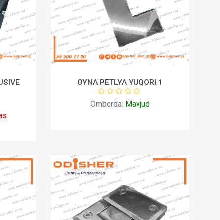
USIVE
OYNA PETLYA YUQORI 1
Omborda:
Mavjud
as