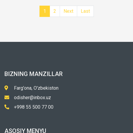
1
2
Next
Last
BIZNING MANZILLAR
Farg'ona, O'zbekiston
odisher@inbox.uz
+998 55 500 77 00
ASOSIY MENYU